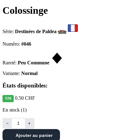
Colossinge
Série:
Destinées de Paldea
Numéro:
#046
Rareté:
Peu Commune
Variante:
Normal
États disponibles:
0.50 CHF
NM
En stock (1)
−
+
Ajouter au panier