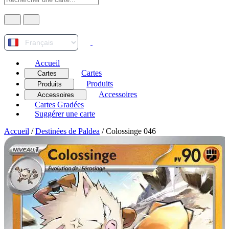
Accueil
Cartes
Cartes
Produits
Produits
Accessoires
Accessoires
Cartes Gradées
Suggérer une carte
Accueil
/
Destinées de Paldea
/
Colossinge 046