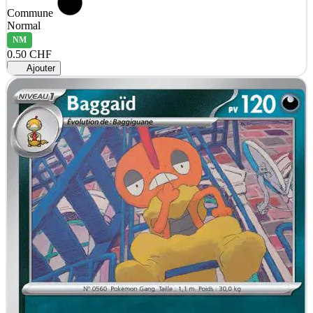
Commune
Normal
NM
0.50 CHF
Ajouter