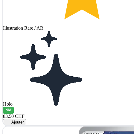
Illustration Rare / AR
Holo
NM
83.50 CHF
Ajouter