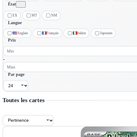
État
EX
MT
NM
Langue
Anglais
Français
Italien
Japonais
Prix
-
Par page
Toutes les cartes