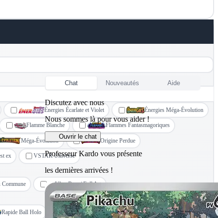
Chat
Nouveautés
Aide
Discutez avec nous
Énergies Écarlate et Violet
Énergies Méga-Évolution
Nous sommes là pour vous aider !
Flamme Blanche
Flammes Fantasmagoriques
Ouvrir le chat
Méga-Évolution
Origine Perdue
Professeur Kardo vous présente
st ex
VSTAR Universe
les dernières arrivées !
u Commune
Ultra Rare / Full Art
Rapide Ball Holo
Reverse Holo