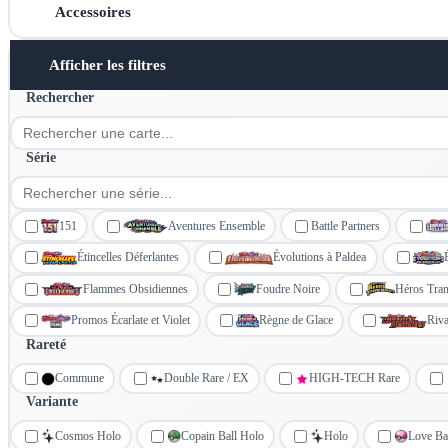
Accessoires
Afficher les filtres
Rechercher
Série
151
Aventures Ensemble
Battle Partners
Étincelles Déferlantes
Évolutions à Paldea
Flammes Obsidiennes
Foudre Noire
Héros Tran
Promos Écarlate et Violet
Règne de Glace
Riva
Rareté
Commune
Double Rare / EX
HIGH-TECH Rare
Variante
Cosmos Holo
Copain Ball Holo
Holo
Love Ba