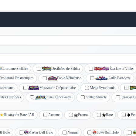
Couronne Stellaire
Destinées de Paldea
Écarlate et Violet
Évolutions Prismatiques
Fable Nébuleuse
Faille Paradoxe
scendants
Mascarade Crépusculaire
Mega Symphonia
lités Destinées
Stars Étincelantes
Stellar Miracle
Terastal Fe
Illustration Rare / AR
Aucune
Promo
Rare
Pe
ll Holo
Master Ball Holo
Normal
Poké Ball Holo