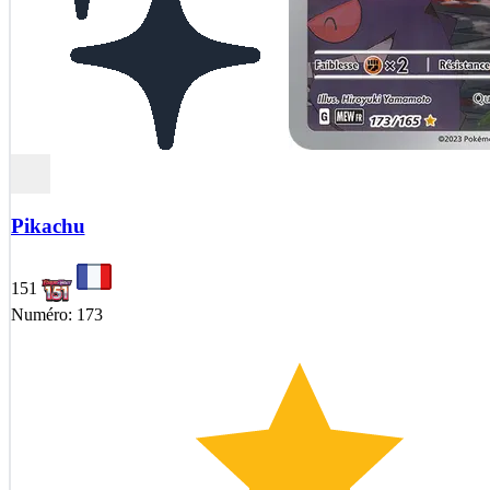
Pikachu
151
Numéro: 173