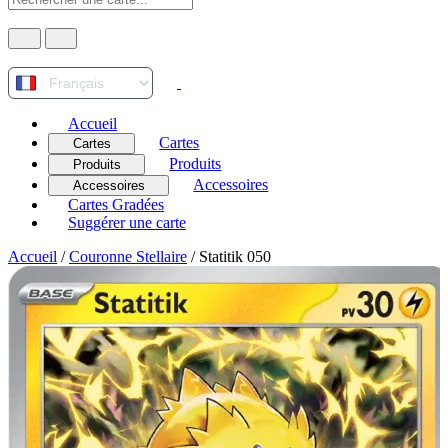
Accueil
Cartes
Cartes
Produits
Produits
Accessoires
Accessoires
Cartes Gradées
Suggérer une carte
Accueil
/
Couronne Stellaire
/
Statitik 050