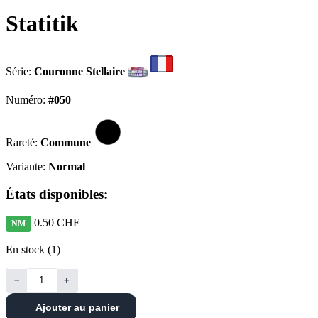
Statitik
Série:
Couronne Stellaire
Numéro:
#050
Rareté:
Commune
Variante:
Normal
États disponibles:
0.50 CHF
NM
En stock (1)
−
+
Ajouter au panier