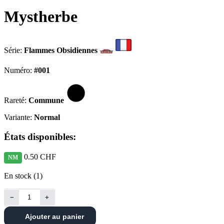
Mystherbe
Série:
Flammes Obsidiennes
Numéro:
#001
Rareté:
Commune
Variante:
Normal
États disponibles:
0.50 CHF
NM
En stock (1)
−
+
Ajouter au panier