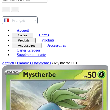
Accueil
Cartes
Cartes
Produits
Produits
Accessoires
Accessoires
Cartes Gradées
Suggérer une carte
Accueil
/
Flammes Obsidiennes
/
Mystherbe 001