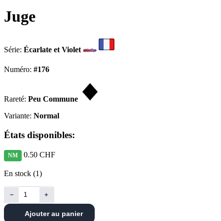
Juge
Série:
Écarlate et Violet
Numéro:
#176
Rareté:
Peu Commune
Variante:
Normal
États disponibles:
0.50 CHF
NM
En stock (1)
−
+
Ajouter au panier