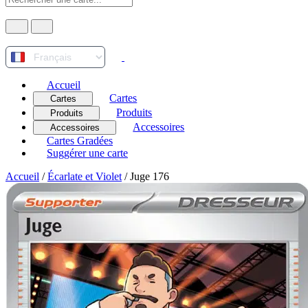
Accueil
Cartes
Cartes
Produits
Produits
Accessoires
Accessoires
Cartes Gradées
Suggérer une carte
Accueil
/
Écarlate et Violet
/
Juge 176