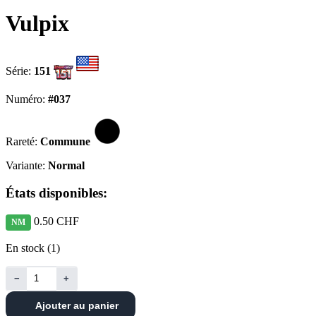
Vulpix
Série:
151
Numéro:
#037
Rareté:
Commune
Variante:
Normal
États disponibles:
0.50 CHF
NM
En stock (1)
−
+
Ajouter au panier