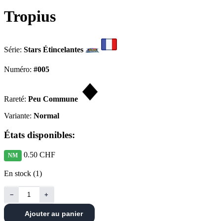
Tropius
Série:
Stars Étincelantes
Numéro:
#005
Rareté:
Peu Commune
Variante:
Normal
États disponibles:
0.50 CHF
NM
En stock (1)
−
+
Ajouter au panier