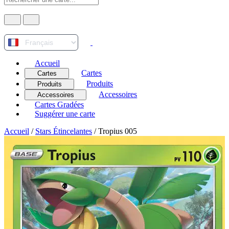
Accueil
Cartes
Cartes
Produits
Produits
Accessoires
Accessoires
Cartes Gradées
Suggérer une carte
Accueil
/
Stars Étincelantes
/
Tropius 005