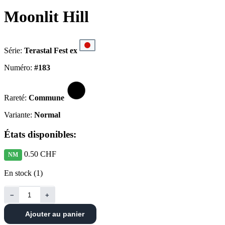
Moonlit Hill
Série:
Terastal Fest ex
Numéro:
#183
Rareté:
Commune
Variante:
Normal
États disponibles:
0.50 CHF
NM
En stock (1)
−
+
Ajouter au panier