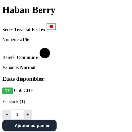
Haban Berry
Série:
Terastal Fest ex
Numéro:
#156
Rareté:
Commune
Variante:
Normal
États disponibles:
0.50 CHF
NM
En stock (1)
−
+
Ajouter au panier