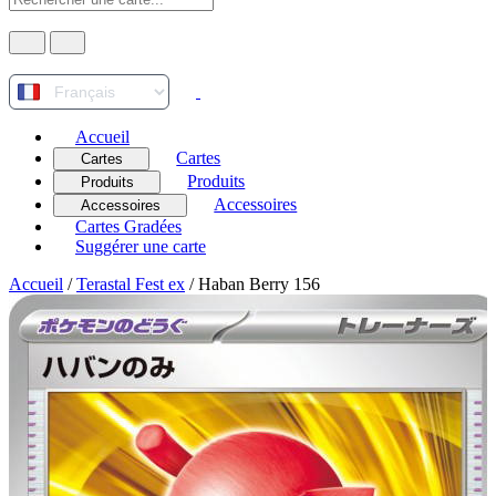
Accueil
Cartes
Cartes
Produits
Produits
Accessoires
Accessoires
Cartes Gradées
Suggérer une carte
Accueil
/
Terastal Fest ex
/
Haban Berry 156