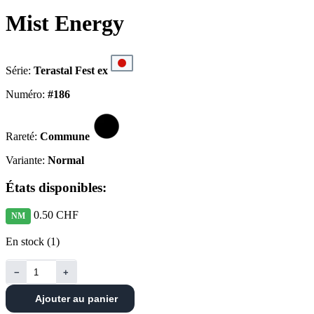
Mist Energy
Série:
Terastal Fest ex
Numéro:
#186
Rareté:
Commune
Variante:
Normal
États disponibles:
0.50 CHF
NM
En stock (1)
−
+
Ajouter au panier