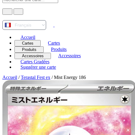
Accueil
Cartes
Cartes
Produits
Produits
Accessoires
Accessoires
Cartes Gradées
Suggérer une carte
Accueil
/
Terastal Fest ex
/
Mist Energy 186