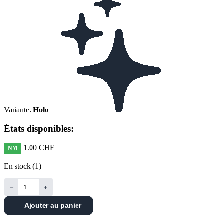
Variante:
Holo
États disponibles:
1.00 CHF
NM
En stock (1)
−
+
Ajouter au panier