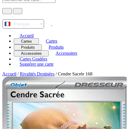
Accueil
Cartes
Cartes
Produits
Produits
Accessoires
Accessoires
Cartes Gradées
Suggérer une carte
Accueil
/
Rivalités Destinées
/
Cendre Sacrée 168