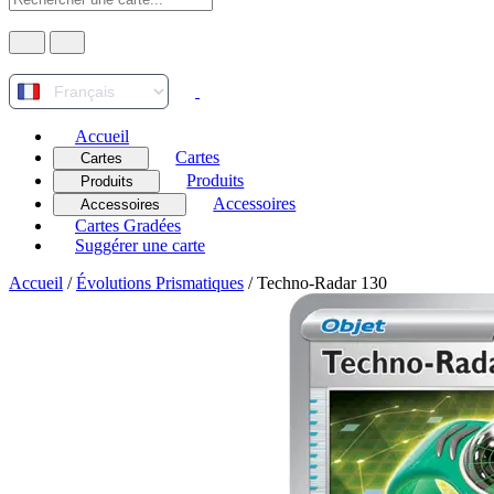
Accueil
Cartes
Cartes
Produits
Produits
Accessoires
Accessoires
Cartes Gradées
Suggérer une carte
Accueil
/
Évolutions Prismatiques
/
Techno-Radar 130