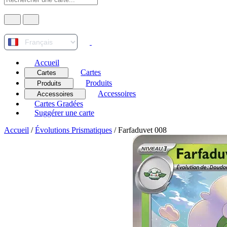
Accueil
Cartes
Cartes
Produits
Produits
Accessoires
Accessoires
Cartes Gradées
Suggérer une carte
Accueil
/
Évolutions Prismatiques
/
Farfaduvet 008