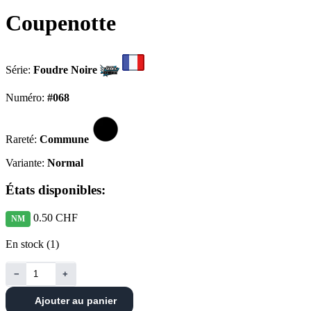
Coupenotte
Série:
Foudre Noire
Numéro:
#068
Rareté:
Commune
Variante:
Normal
États disponibles:
0.50 CHF
NM
En stock (1)
−
+
Ajouter au panier