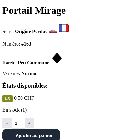
Portail Mirage
Série:
Origine Perdue
Numéro:
#163
Rareté:
Peu Commune
Variante:
Normal
États disponibles:
0.50 CHF
EX
En stock (1)
−
+
Ajouter au panier