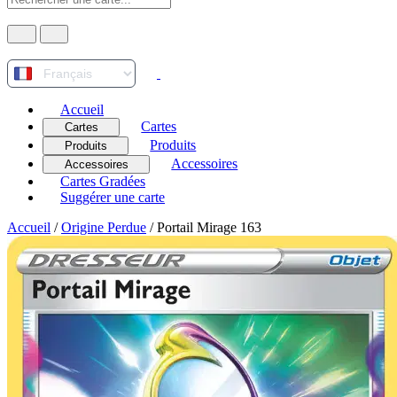
Accueil
Cartes
Cartes
Produits
Produits
Accessoires
Accessoires
Cartes Gradées
Suggérer une carte
Accueil
/
Origine Perdue
/
Portail Mirage 163