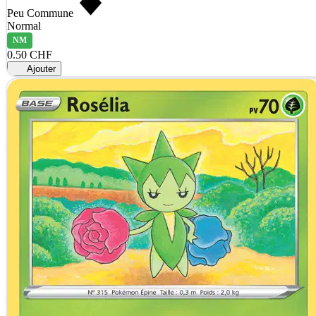
Peu Commune
Normal
NM
0.50 CHF
Ajouter