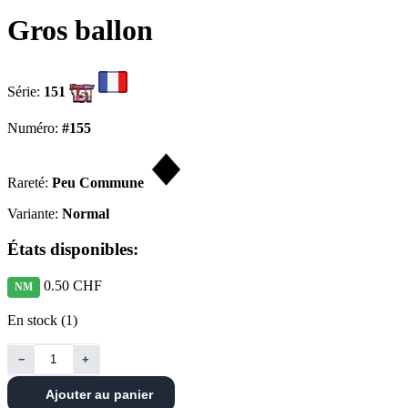
Gros ballon
Série:
151
Numéro:
#155
Rareté:
Peu Commune
Variante:
Normal
États disponibles:
0.50 CHF
NM
En stock (1)
−
+
Ajouter au panier