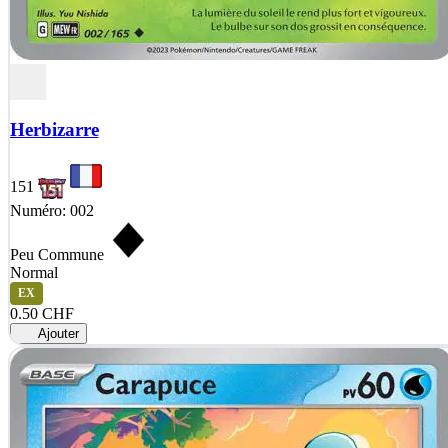
Herbizarre
151
Numéro: 002
Peu Commune
Normal
EX
0.50 CHF
Ajouter