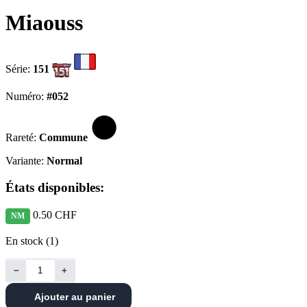
Miaouss
Série:
151
Numéro:
#052
Rareté:
Commune
Variante:
Normal
États disponibles:
0.50 CHF
NM
En stock (1)
−
+
Ajouter au panier