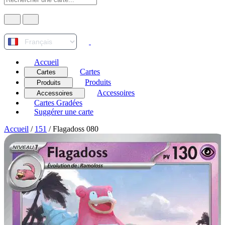
Accueil
Cartes
Cartes
Produits
Produits
Accessoires
Accessoires
Cartes Gradées
Suggérer une carte
Accueil
/
151
/
Flagadoss 080