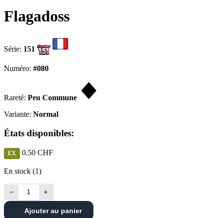
Flagadoss
Série:
151
Numéro:
#080
Rareté:
Peu Commune
Variante:
Normal
États disponibles:
0.50 CHF
EX
En stock (1)
−
+
Ajouter au panier