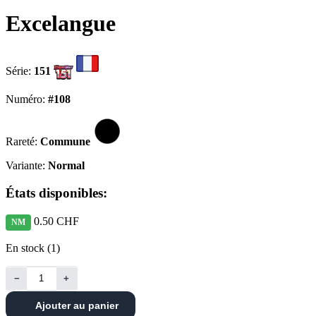
Excelangue
Série:
151
Numéro:
#108
Rareté:
Commune
Variante:
Normal
États disponibles:
0.50 CHF
NM
En stock (1)
−
+
Ajouter au panier