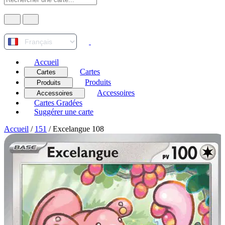
Accueil
Cartes
Cartes
Produits
Produits
Accessoires
Accessoires
Cartes Gradées
Suggérer une carte
Accueil
/
151
/
Excelangue 108