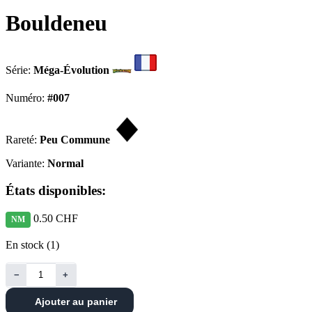
Bouldeneu
Série:
Méga-Évolution
Numéro:
#007
Rareté:
Peu Commune
Variante:
Normal
États disponibles:
0.50 CHF
NM
En stock (1)
−
+
Ajouter au panier