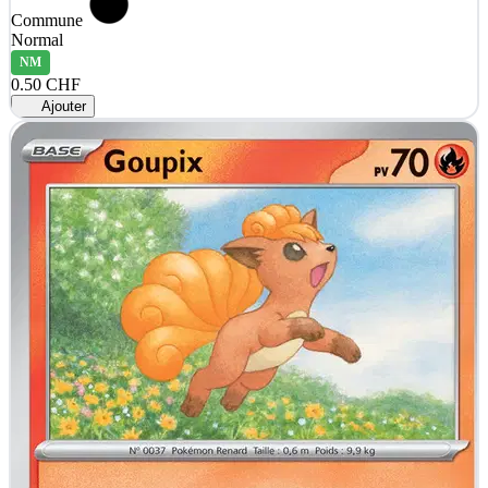
Commune
Normal
NM
0.50 CHF
Ajouter