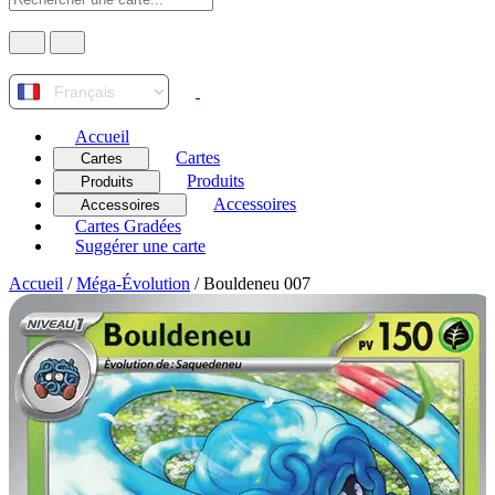
Accueil
Cartes
Cartes
Produits
Produits
Accessoires
Accessoires
Cartes Gradées
Suggérer une carte
Accueil
/
Méga-Évolution
/
Bouldeneu 007