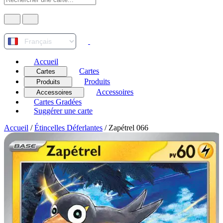
Accueil
Cartes
Cartes
Produits
Produits
Accessoires
Accessoires
Cartes Gradées
Suggérer une carte
Accueil
/
Étincelles Déferlantes
/
Zapétrel 066