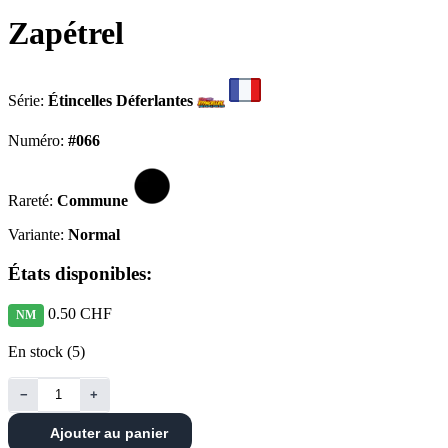
Zapétrel
Série:
Étincelles Déferlantes
Numéro:
#066
Rareté:
Commune
Variante:
Normal
États disponibles:
0.50 CHF
NM
En stock (5)
−
+
Ajouter au panier