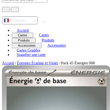
Accueil
Cartes
Cartes
Produits
Produits
Accessoires
Accessoires
Cartes Gradées
Suggérer une carte
Accueil
/
Énergies Écarlate et Violet
/
Pack 45 Énergies 008