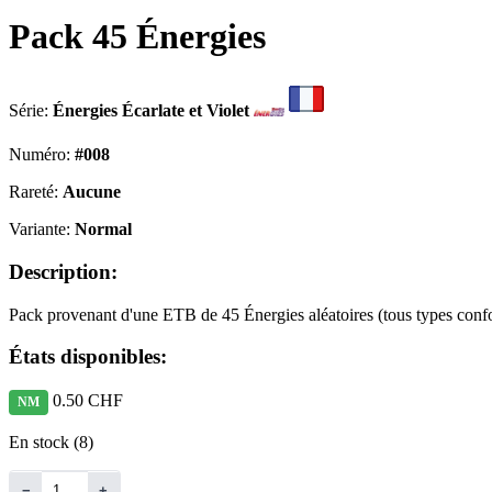
Pack 45 Énergies
Série:
Énergies Écarlate et Violet
Numéro:
#008
Rareté:
Aucune
Variante:
Normal
Description:
Pack provenant d'une ETB de 45 Énergies aléatoires (tous types conf
États disponibles:
0.50 CHF
NM
En stock (8)
−
+