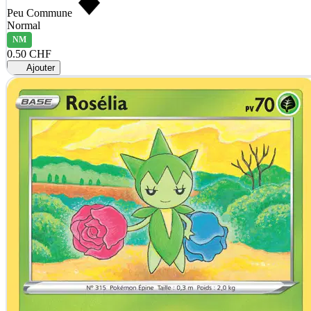
Peu Commune
Normal
NM
0.50 CHF
Ajouter