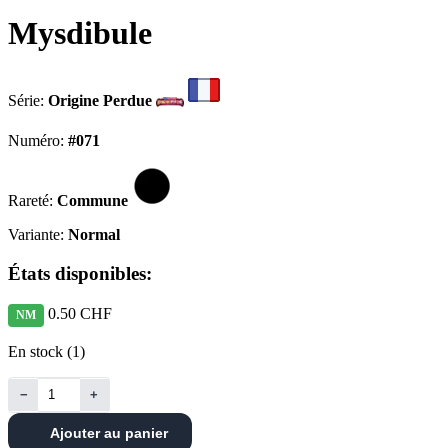
Mysdibule
Série:
Origine Perdue
Numéro:
#071
Rareté:
Commune
Variante:
Normal
États disponibles:
0.50 CHF
NM
En stock (1)
−
+
Ajouter au panier