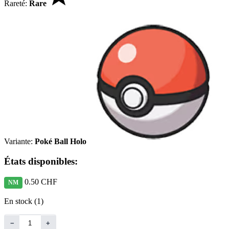
Rareté:
Rare
Variante:
Poké Ball Holo
États disponibles:
0.50 CHF
NM
En stock (1)
−
+