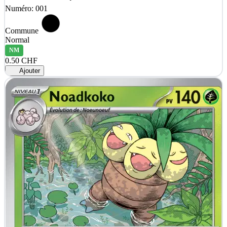
Numéro: 001
Commune
Normal
NM
0.50 CHF
Ajouter