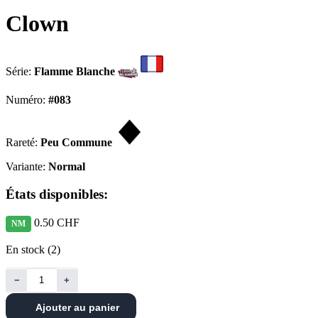
Clown
Série:
Flamme Blanche
Numéro:
#083
Rareté:
Peu Commune
Variante:
Normal
États disponibles:
0.50 CHF
NM
En stock (2)
−
+
Ajouter au panier