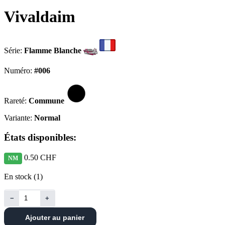
Vivaldaim
Série:
Flamme Blanche
Numéro:
#006
Rareté:
Commune
Variante:
Normal
États disponibles:
0.50 CHF
NM
En stock (1)
−
+
Ajouter au panier