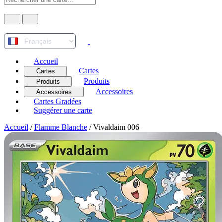
Accueil
Cartes
Cartes
Produits
Produits
Accessoires
Accessoires
Cartes Gradées
Suggérer une carte
Accueil
/
Flamme Blanche
/
Vivaldaim 006