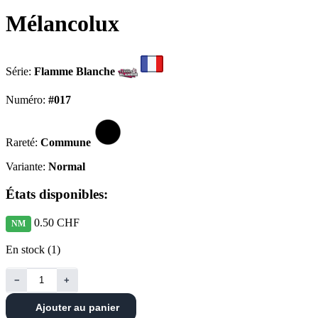
Mélancolux
Série:
Flamme Blanche
Numéro:
#017
Rareté:
Commune
Variante:
Normal
États disponibles:
0.50 CHF
NM
En stock (1)
−
+
Ajouter au panier