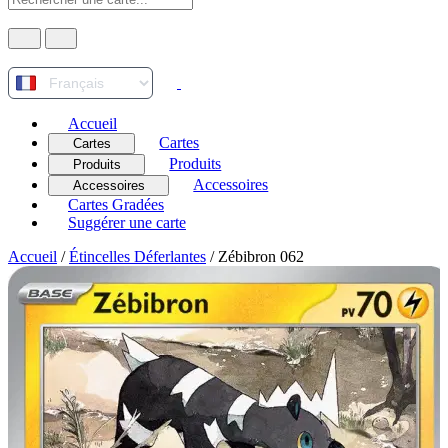
Accueil
Cartes
Cartes
Produits
Produits
Accessoires
Accessoires
Cartes Gradées
Suggérer une carte
Accueil
/
Étincelles Déferlantes
/
Zébibron 062