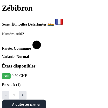
Zébibron
Série:
Étincelles Déferlantes
Numéro:
#062
Rareté:
Commune
Variante:
Normal
États disponibles:
0.50 CHF
NM
En stock (1)
−
+
Ajouter au panier