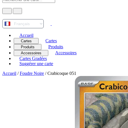
Accueil
Cartes
Cartes
Produits
Produits
Accessoires
Accessoires
Cartes Gradées
Suggérer une carte
Accueil
/
Foudre Noire
/
Crabicoque 051