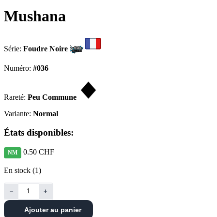
Mushana
Série:
Foudre Noire
Numéro:
#036
Rareté:
Peu Commune
Variante:
Normal
États disponibles:
0.50 CHF
NM
En stock (1)
−
+
Ajouter au panier