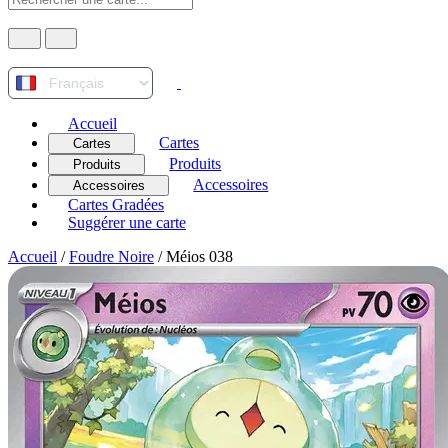
Accueil
Cartes
Cartes
Produits
Produits
Accessoires
Accessoires
Cartes Gradées
Suggérer une carte
Accueil
/
Foudre Noire
/
Méios 038