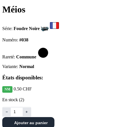
Méios
Série:
Foudre Noire
Numéro:
#038
Rareté:
Commune
Variante:
Normal
États disponibles:
0.50 CHF
NM
En stock (2)
−
+
Ajouter au panier