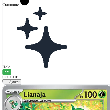
Commune
Holo
NM
0.60 CHF
Ajouter