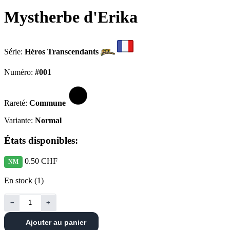
Mystherbe d'Erika
Série:
Héros Transcendants
Numéro:
#001
Rareté:
Commune
Variante:
Normal
États disponibles:
0.50 CHF
NM
En stock (1)
−
+
Ajouter au panier