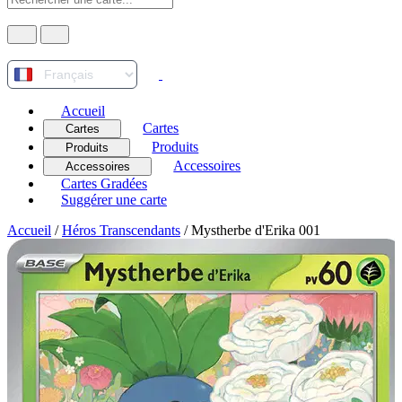
Accueil
Cartes
Cartes
Produits
Produits
Accessoires
Accessoires
Cartes Gradées
Suggérer une carte
Accueil
/
Héros Transcendants
/
Mystherbe d'Erika 001