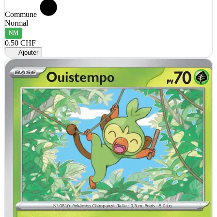
Commune
Normal
NM
0.50 CHF
Ajouter