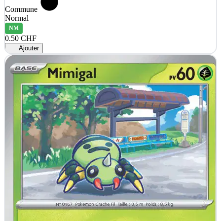
Commune
Normal
NM
0.50 CHF
Ajouter