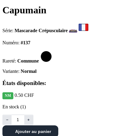
Capumain
Série:
Mascarade Crépusculaire
Numéro:
#137
Rareté:
Commune
Variante:
Normal
États disponibles:
0.50 CHF
NM
En stock (1)
−
+
Ajouter au panier