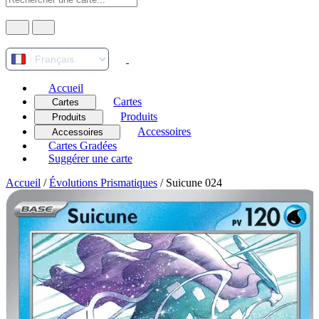
Accueil
Cartes
Cartes
Produits
Produits
Accessoires
Accessoires
Cartes Gradées
Suggérer une carte
Accueil
/
Évolutions Prismatiques
/
Suicune 024