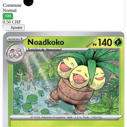
Commune
Normal
NM
0.50 CHF
Ajouter