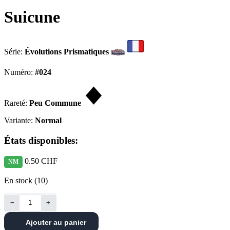
Suicune
Série:
Évolutions Prismatiques
Numéro:
#024
Rareté:
Peu Commune
Variante:
Normal
États disponibles:
0.50 CHF
NM
En stock (10)
−
+
Ajouter au panier