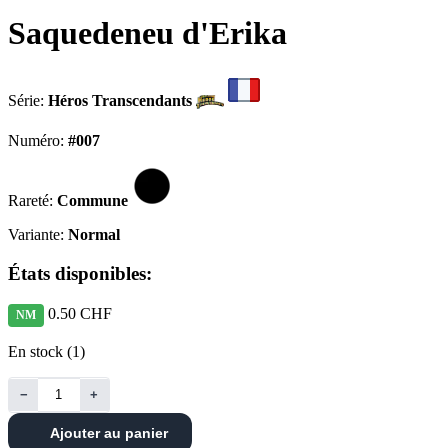
Saquedeneu d'Erika
Série:
Héros Transcendants
Numéro:
#007
Rareté:
Commune
Variante:
Normal
États disponibles:
0.50 CHF
NM
En stock (1)
−
+
Ajouter au panier