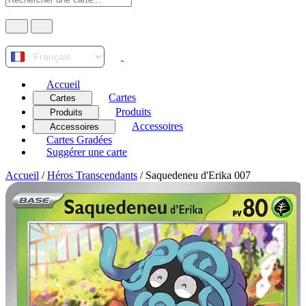
Accueil
Cartes
Cartes
Produits
Produits
Accessoires
Accessoires
Cartes Gradées
Suggérer une carte
Accueil
/
Héros Transcendants
/
Saquedeneu d'Erika 007