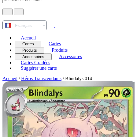
Accueil
Cartes
Cartes
Produits
Produits
Accessoires
Accessoires
Cartes Gradées
Suggérer une carte
Accueil
/
Héros Transcendants
/
Blindalys 014