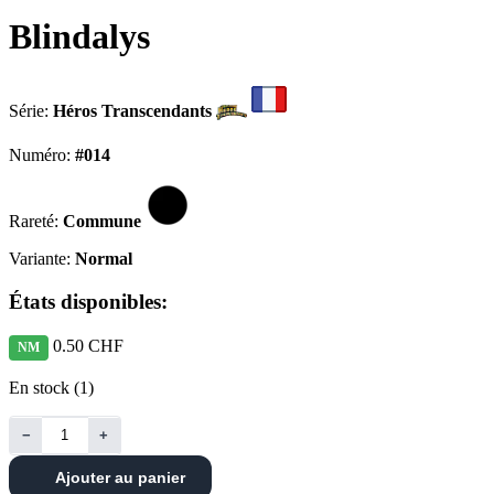
Blindalys
Série:
Héros Transcendants
Numéro:
#014
Rareté:
Commune
Variante:
Normal
États disponibles:
0.50 CHF
NM
En stock (1)
−
+
Ajouter au panier