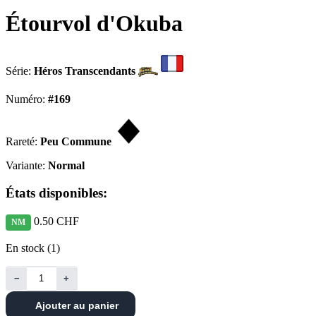
Étourvol d'Okuba
Série:
Héros Transcendants
Numéro:
#169
Rareté:
Peu Commune
Variante:
Normal
États disponibles:
0.50 CHF
NM
En stock (1)
−
+
Ajouter au panier