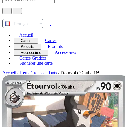
Accueil
Cartes
Cartes
Produits
Produits
Accessoires
Accessoires
Cartes Gradées
Suggérer une carte
Accueil
/
Héros Transcendants
/
Étourvol d'Okuba 169