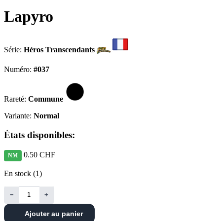
Lapyro
Série:
Héros Transcendants
Numéro:
#037
Rareté:
Commune
Variante:
Normal
États disponibles:
0.50 CHF
NM
En stock (1)
−
+
Ajouter au panier