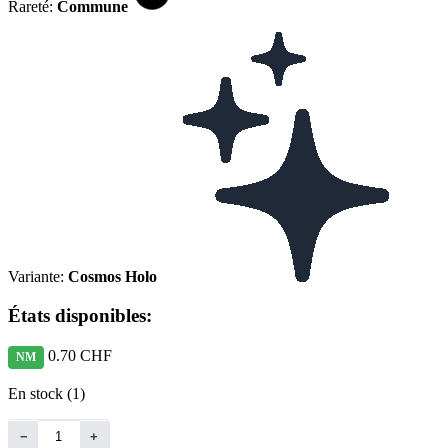
Rareté:
Commune
Variante:
Cosmos Holo
États disponibles:
0.70 CHF
NM
En stock (1)
−
+