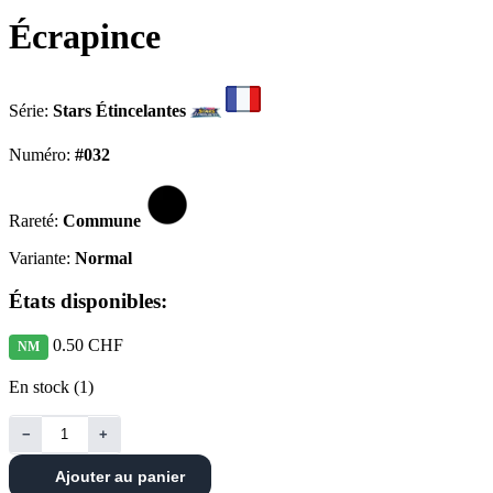
Écrapince
Série:
Stars Étincelantes
Numéro:
#032
Rareté:
Commune
Variante:
Normal
États disponibles:
0.50 CHF
NM
En stock (1)
−
+
Ajouter au panier