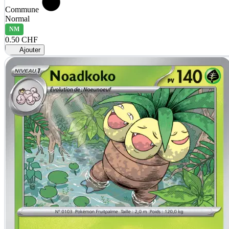
Commune
Normal
NM
0.50 CHF
Ajouter