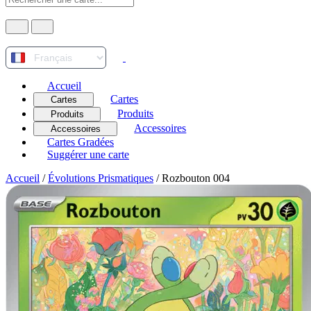
Accueil
Cartes
Cartes
Produits
Produits
Accessoires
Accessoires
Cartes Gradées
Suggérer une carte
Accueil
/
Évolutions Prismatiques
/
Rozbouton 004