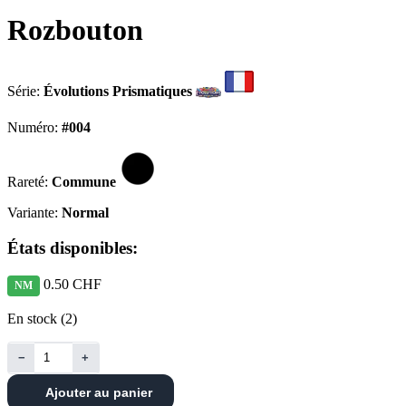
Rozbouton
Série:
Évolutions Prismatiques
Numéro:
#004
Rareté:
Commune
Variante:
Normal
États disponibles:
0.50 CHF
NM
En stock (2)
−
+
Ajouter au panier