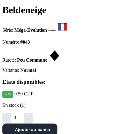
Beldeneige
Série:
Méga-Évolution
Numéro:
#043
Rareté:
Peu Commune
Variante:
Normal
États disponibles:
0.50 CHF
NM
En stock (1)
−
+
Ajouter au panier