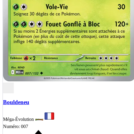
Bouldeneu
Méga-Évolution
Numéro: 007