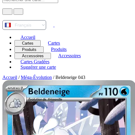
Accueil
Cartes
Cartes
Produits
Produits
Accessoires
Accessoires
Cartes Gradées
Suggérer une carte
Accueil
/
Méga-Évolution
/
Beldeneige 043