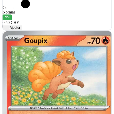
Commune
Normal
NM
0.50 CHF
Ajouter