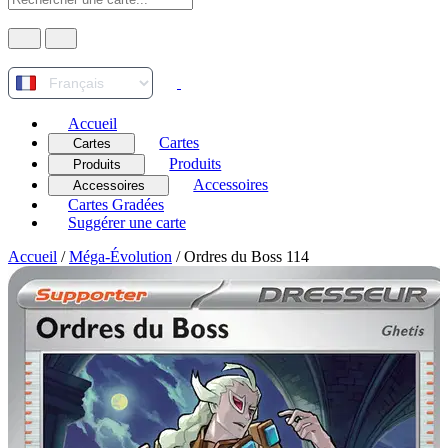
Accueil
Cartes
Cartes
Produits
Produits
Accessoires
Accessoires
Cartes Gradées
Suggérer une carte
Accueil
/
Méga-Évolution
/
Ordres du Boss 114