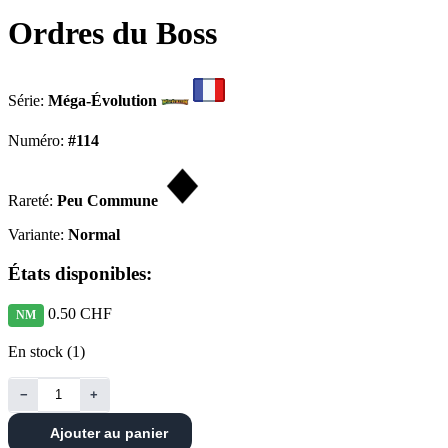
Ordres du Boss
Série:
Méga-Évolution
Numéro:
#114
Rareté:
Peu Commune
Variante:
Normal
États disponibles:
0.50 CHF
NM
En stock (1)
−
+
Ajouter au panier