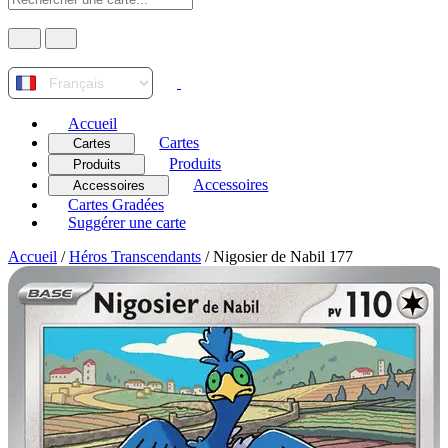
Accueil
Cartes
Cartes
Produits
Produits
Accessoires
Accessoires
Cartes Gradées
Suggérer une carte
Accueil
/
Héros Transcendants
/
Nigosier de Nabil 177