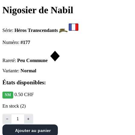
Nigosier de Nabil
Série:
Héros Transcendants
Numéro:
#177
Rareté:
Peu Commune
Variante:
Normal
États disponibles:
0.50 CHF
NM
En stock (2)
−
+
Ajouter au panier