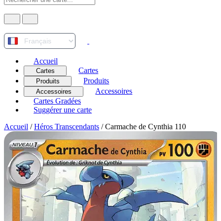
Accueil
Cartes
Cartes
Produits
Produits
Accessoires
Accessoires
Cartes Gradées
Suggérer une carte
Accueil
/
Héros Transcendants
/
Carmache de Cynthia 110