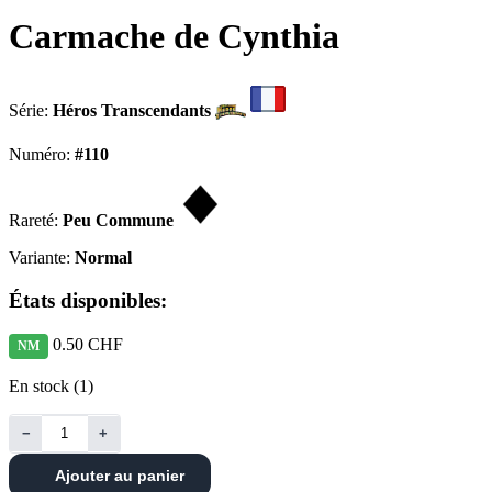
Carmache de Cynthia
Série:
Héros Transcendants
Numéro:
#110
Rareté:
Peu Commune
Variante:
Normal
États disponibles:
0.50 CHF
NM
En stock (1)
−
+
Ajouter au panier