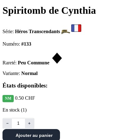
Spiritomb de Cynthia
Série:
Héros Transcendants
Numéro:
#133
Rareté:
Peu Commune
Variante:
Normal
États disponibles:
0.50 CHF
NM
En stock (1)
−
+
Ajouter au panier