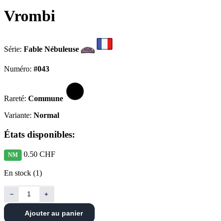
Vrombi
Série:
Fable Nébuleuse
Numéro:
#043
Rareté:
Commune
Variante:
Normal
États disponibles:
0.50 CHF
NM
En stock (1)
−
+
Ajouter au panier