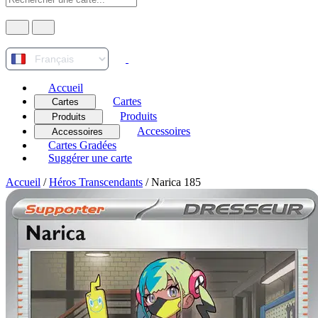
Accueil
Cartes
Cartes
Produits
Produits
Accessoires
Accessoires
Cartes Gradées
Suggérer une carte
Accueil
/
Héros Transcendants
/
Narica 185