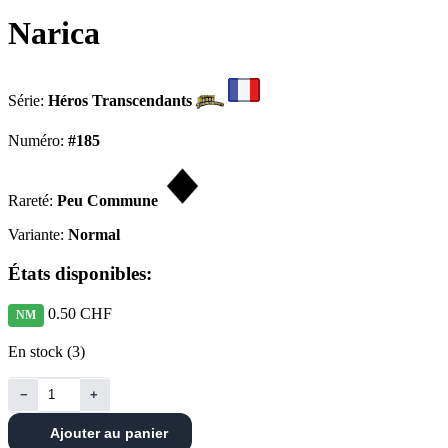
Narica
Série:
Héros Transcendants
Numéro:
#185
Rareté:
Peu Commune
Variante:
Normal
États disponibles:
0.50 CHF
NM
En stock (3)
−
+
Ajouter au panier